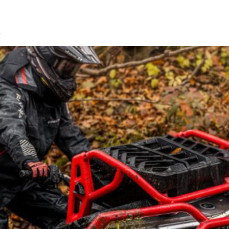
E
ZFORCE
UFORCE
GOES
TILBEHØR
TI