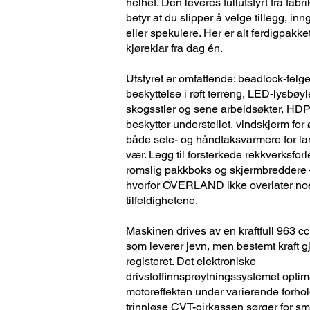
helhet. Den leveres fullutstyrt fra fab
betyr at du slipper å velge tillegg, i
eller spekulere. Her er alt ferdigpakket,
kjøreklar fra dag én.
Utstyret er omfattende: beadlock-felger
beskyttelse i røft terreng, LED-lysbøy
skogsstier og sene arbeidsøkter, HD
beskytter understellet, vindskjerm for
både sete- og håndtaksvarmere for lan
vær. Legg til forsterkede rekkverksfor
romslig pakkboks og skjermbreddere 
hvorfor OVERLAND ikke overlater noe 
tilfeldighetene.
Maskinen drives av en kraftfull 963 c
som leverer jevn, men bestemt kraft 
registeret. Det elektroniske
drivstoffinnsprøytningssystemet optim
motoreffekten under varierende forho
trinnløse CVT-girkassen sørger for sm