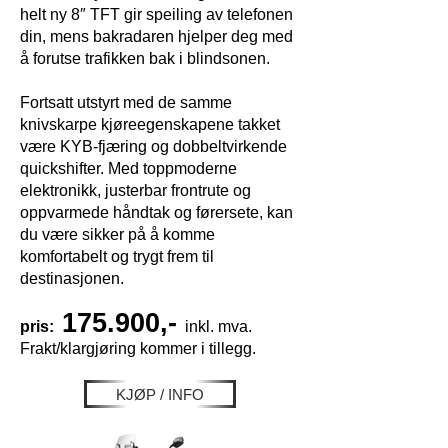
helt ny 8″ TFT gir speiling av telefonen
din, mens bakradaren hjelper deg med
å forutse trafikken bak i blindsonen.
Fortsatt utstyrt med de samme
knivskarpe kjøreegenskapene takket
være KYB-fjæring og dobbeltvirkende
quickshifter. Med toppmoderne
elektronikk, justerbar frontrute og
oppvarmede håndtak og førersete, kan
du være sikker på å komme
komfortabelt og trygt frem til
destinasjonen.
175.900,-
pris:
inkl. mva.
Frakt/klargjøring kommer i tillegg.
KJØP / INFO